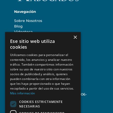
Navegación
Sobre Nosotros
Blog
Videoteca
×
Contacto
Ese sitio web utiliza
cookies
Áreas de práctica
Utilizamos cookies para personalizar el
Derecho Tributario
contenido, los anuncios y analizar nuestro
Derecho de construcción
tráfico. También compartimos información
Derecho de la Propiedad
sobre su uso de nuestro sitio con nuestros
Asesoría jurídica para empresas
socios de publicidad y análisis, quienes
pueden combinarla con otra información
Contacto
que les haya proporcionado o que hayan
recopilado a partir del uso de sus servicios.
Más información
C/ General Díaz Porlier Nº 78 , 1ºA 28006-
Madrid.
COOKIES ESTRICTAMENTE
Telf:
+34 915 913 141
NECESARIAS