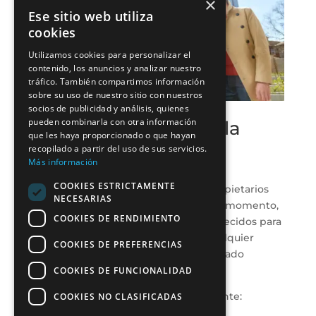
×
Ese sitio web utiliza
cookies
Utilizamos cookies para personalizar el
contenido, los anuncios y analizar nuestro
tráfico. También compartimos información
sobre su uso de nuestro sitio con nuestros
socios de publicidad y análisis, quienes
pueden combinarla con otra información
Procedimiento para la
que les haya proporcionado o que hayan
modificación de los
recopilado a partir del uso de sus servicios.
estatutos
Más información
COOKIES ESTRICTAMENTE
Los estatutos de la comunidad de propietarios
NECESARIAS
pueden ser modificados en cualquier momento,
COOKIES DE RENDIMIENTO
siempre que se sigan los pasos establecidos para
su aprobación. Es importante que cualquier
COOKIES DE PREFERENCIAS
cambio sea consensuado y documentado
adecuadamente.
COOKIES DE FUNCIONALIDAD
El procedimiento general
es el siguiente:
COOKIES NO CLASIFICADAS