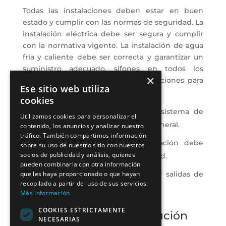
Todas las instalaciones deben estar en buen
estado y cumplir con las normas de seguridad. La
instalación eléctrica debe ser segura y cumplir
con la normativa vigente. La instalación de agua
fría y caliente debe ser correcta y garantizar un
suministro adecuado, sifones en todos los
×
desagües, así como correctas instalaciones para
Ese sitio web utiliza
las telecomunicaciones.
cookies
La vivienda debe contar con un sistema de
Utilizamos cookies para personalizar el
alcantarillado conectado a la red general.
contenido, los anuncios y analizar nuestro
tráfico. También compartimos información
Si se dispone de gas, la instalación debe
sobre su uso de nuestro sitio con nuestros
socios de publicidad y análisis, quienes
cumplir con las normas de seguridad.
pueden combinarla con otra información
que les haya proporcionado o que hayan
En caso de incendio, deben existir salidas de
recopilado a partir del uso de sus servicios.
emergencia señalizadas.
Más información
COOKIES ESTRICTAMENTE
3. Dimensiones y distribución
NECESARIAS