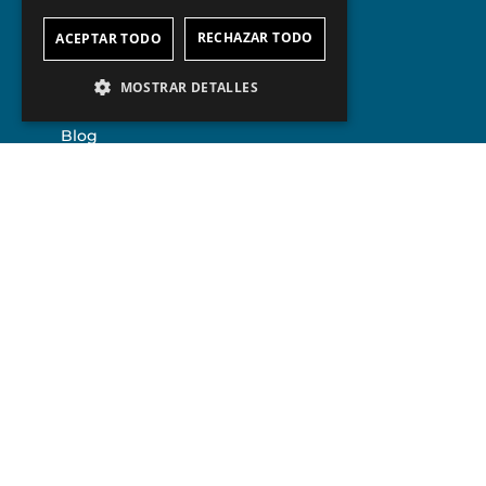
RECHAZAR TODO
ACEPTAR TODO
Navegación
MOSTRAR DETALLES
Sobre Nosotros
Blog
Videoteca
Contacto
Áreas de práctica
Derecho Tributario
Derecho de construcción
Derecho de la Propiedad
Asesoría jurídica para empresas
Contacto
C/ General Díaz Porlier Nº 78 , 1ºA 28006-
Madrid.
Telf:
+34 915 913 141