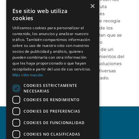
×
que se ha llevado a cabo una hoja de ruta
Ese sitio web utiliza
secesionista diseñada tras las elecciones
cookies
autonómicas de Cataluña de 2015 y que recogía
el papel que deberían jugar cada uno de los
Utilizamos cookies para personalizar el
contenido, los anuncios y analizar nuestro
actores en el desarrollo del plan. Un plan que se
tráfico. También compartimos información
ejecuta a través de un marco legislativo
sobre su uso de nuestro sitio con nuestros
inconstitucional, la convocatoria ilegal de un
socios de publicidad y análisis, quienes
referéndum ignorando los pronunciamientos del
pueden combinarla con otra información
que les haya proporcionado o que hayan
TC, la reiterada desobediencia a las resoluciones
recopilado a partir del uso de sus servicios.
del Tribunal Constitucional, así como diversas
Más información
actuaciones sobre la estructura del Estado.
COOKIES ESTRICTAMENTE
NECESARIAS
COOKIES DE RENDIMIENTO
COOKIES DE PREFERENCIAS
COOKIES DE FUNCIONALIDAD
COOKIES NO CLASIFICADAS