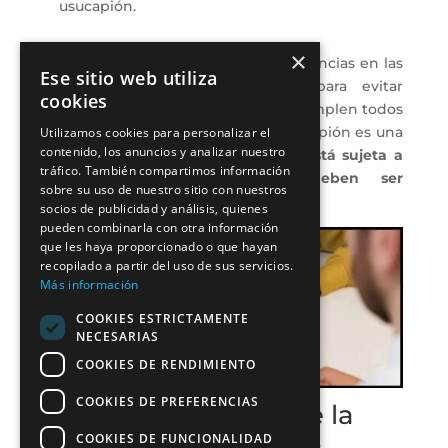
usucapión.
×
Es fundamental conocer las circunstancias en las
Ese sitio web utiliza
que la usucapión no procede para evitar
cookies
malentendidos y asegurar que se cumplen todos
los requisitos legales. Si bien la usucapión es una
Utilizamos cookies para personalizar el
contenido, los anuncios y analizar nuestro
herramienta valiosa,
su aplicación está sujeta a
tráfico. También compartimos información
condiciones específicas que deben ser
sobre su uso de nuestro sitio con nuestros
respetadas
.
socios de publicidad y análisis, quienes
pueden combinarla con otra información
que les haya proporcionado o que hayan
recopilado a partir del uso de sus servicios.
Más información
COOKIES ESTRICTAMENTE
NECESARIAS
COOKIES DE RENDIMIENTO
COOKIES DE PREFERENCIAS
¿Qué hacer para que la
usucapión de bienes
COOKIES DE FUNCIONALIDAD