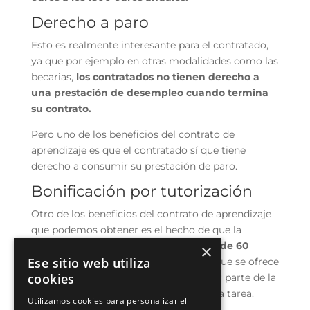
Derecho a paro
Esto es realmente interesante para el contratado,
ya que por ejemplo en otras modalidades como las
becarias,
los contratados no tienen derecho a
una prestación de desempleo cuando termina
su contrato.
Pero uno de los beneficios del contrato de
aprendizaje es que el contratado sí que tiene
derecho a consumir su prestación de paro.
Bonificación por tutorización
Otro de los beneficios del contrato de aprendizaje
que podemos obtener es el hecho de que la
empresa podrá contar
con una ayuda de 60
×
Ese sitio web utiliza
euros a 80,
gracias a que se entiende que se ofrece
cookies
al trabajador una formación teórica por parte de la
empresa, designando un tutor para esta tarea.
Utilizamos cookies para personalizar el