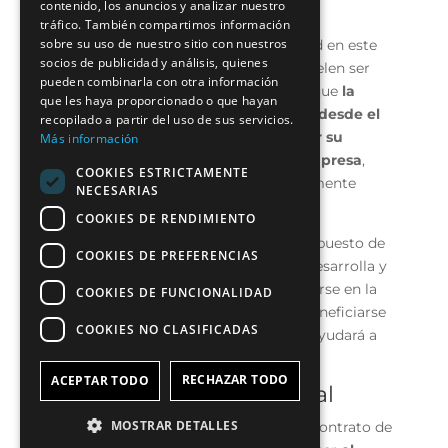
contenido, los anuncios y analizar nuestro
Crecimiento mutuo
tráfico. También compartimos información
sobre su uso de nuestro sitio con nuestros
Como comentábamos con anterioridad en este
socios de publicidad y análisis, quienes
artículo, este tipo de contrataciones suelen ser
pueden combinarla con otra información
muy fructíferas para ambas partes, ya que
la
que les haya proporcionado o que hayan
empresa puede formar al trabajador desde el
recopilado a partir del uso de sus servicios.
inicio, de esta manera puede adaptar su
Más información
formación a las necesidades de la empresa
,
COOKIES ESTRICTAMENTE
logrando un trabajador indefinido altamente
NECESARIAS
cualificado.
COOKIES DE RENDIMIENTO
Por el otro lado el joven accederá a un puesto de
COOKIES DE PREFERENCIAS
trabajo y podrá aprender mientras se desarrolla y
percibe un salario, en caso de no quedarse en la
COOKIES DE FUNCIONALIDAD
primera empresa contratante, podrá beneficiarse
COOKIES NO CLASIFICADAS
igualmente de una experiencia que le ayudará a
entrar a otros procesos de selección.
RECHAZAR TODO
ACEPTAR TODO
Crecer en un clima laboral
MOSTRAR DETALLES
Finalmente, otro de los beneficios del contrato de