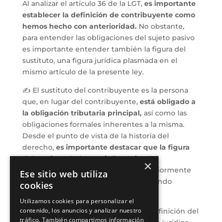
Al analizar el artículo 36 de la LGT,
es importante
establecer la definición de contribuyente como
hemos hecho con anterioridad.
No obstante,
para entender las obligaciones del sujeto pasivo
es importante entender también la figura del
sustituto, una figura jurídica plasmada en el
mismo artículo de la presente ley.
✍ El sustituto del contribuyente es la persona
que, en lugar del contribuyente,
está obligado a
la obligación tributaria principal,
así como las
obligaciones formales inherentes a la misma.
Desde el punto de vista de la historia del
derecho,
es importante destacar que la figura
del sustituto bebe sus influencias del
×
ordenamiento jurídico italiano.
Anteriormente
Ese sitio web utiliza
se hacía referencia a este como “segundo
cookies
contribuyente”.
Utilizamos cookies para personalizar el
contenido, los anuncios y analizar nuestro
No obstante, si analizamos persé la definición del
tráfico. También compartimos información