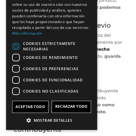
artículo 36.3 de nuestro ordenamiento jurídico,
sobre su uso de nuestro sitio con nuestros
estas son las notas características que podemos
socios de publicidad y análisis, quienes
extraer de la figura del sustituto.
pueden combinarla con otra información
que les haya proporcionado o que hayan
1. Requerimiento legal previo
recopilado a partir del uso de sus servicios.
Más información
La posición y posibilidad de la existencia del
sustituto debe estar reconocida previamente por
COOKIES ESTRICTAMENTE
NECESARIAS
la ley. Es un presupuesto diferente al
hecho
imponible
, a pesar de que , lógicamente,
guarda
COOKIES DE RENDIMIENTO
una estrecha relación con el mismo.
COOKIES DE PREFERENCIAS
2. Desplazamiento del
contribuyente
COOKIES DE FUNCIONALIDAD
El sustituto ocupa la posición del contribuyente
COOKIES NO CLASIFICADAS
y, por consiguiente, lo desplaza, debiendo
cumplir las obligaciones tanto de pago como
RECHAZAR TODO
ACEPTAR TODO
formales que correspondieran sobre este.
MOSTRAR DETALLES
3. Exigencias frente al
contribuyente